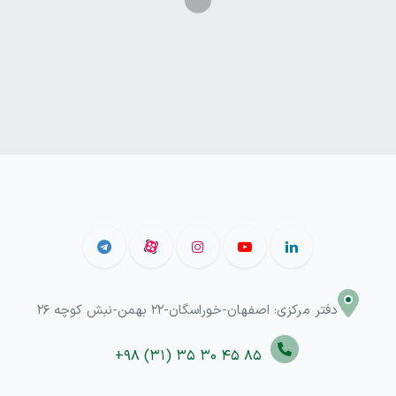
دفتر مرکزی: اصفهان-خوراسگان-22 بهمن-نبش کوچه 26
+98 (31) 35 30 45 85