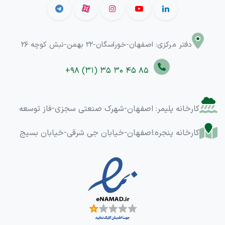
دفتر مرکزی: اصفهان-خوراسگان-22 بهمن-نبش کوچه 26
+98 (31) 35 30 45 85
کارخانه پلیمر: اصفهان-شهرک صنعتی سجزی-فاز توسعه
کارخانه پنجره:اصفهان-خیابان جی شرقی-خیابان بسیج