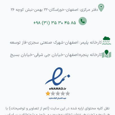
دفتر مرکزی: اصفهان-خوراسگان-22 بهمن-نبش کوچه 26
+98 (31) 35 30 45 85
کارخانه پلیمر: اصفهان-شهرک صنعتی سجزی-فاز توسعه
کارخانه پنجره:اصفهان-خیابان جی شرقی-خیابان بسیج
نقل کلیه محتوای ارایه شده در این سایت (اعم از تصاویر و توضیحات) با
هر شیوه و تحت هر عنوان تخلف محسوب می‌شود و با متخلفین بر اساس